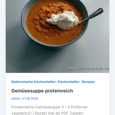
,
,
Elektronische Küchenhelfer
Küchenhelfer
Rezepte
Gemüsesuppe proteinreich
admin
/
21.06.2026
Proteinreiche Gemüsesuppe 3 – 4 Portionen
vegetarisch | Rezept hier als PDF Zutaten: