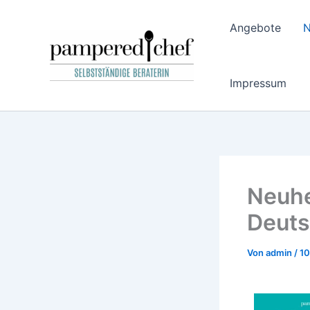
Zum
Inhalt
Angebote
N
springen
Impressum
Neuhe
Deuts
Von
admin
/
10