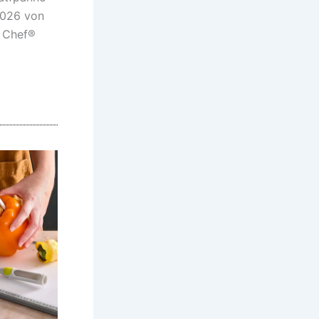
026 von
 Chef®