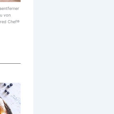
aentferner
u von
red Chef®