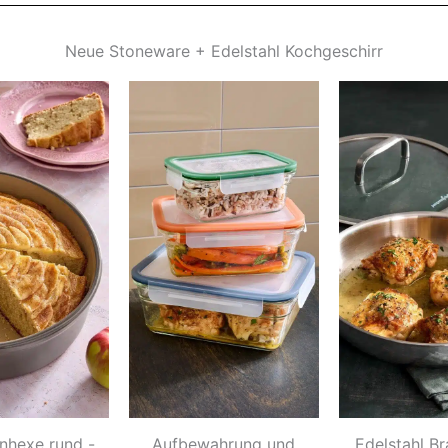
Neue Stoneware + Edelstahl Kochgeschirr
nhexe rund -
Aufbewahrung und
Edelstahl B