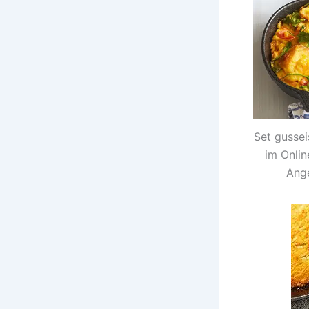
Set gussei
im Onli
Ange