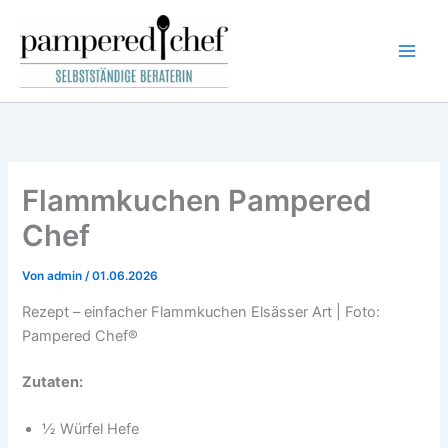
Zum
Inhalt
springen
Flammkuchen Pampered
Chef
Von
admin
/
01.06.2026
Rezept – einfacher Flammkuchen Elsässer Art | Foto:
Pampered Chef®
Zutaten:
½ Würfel Hefe